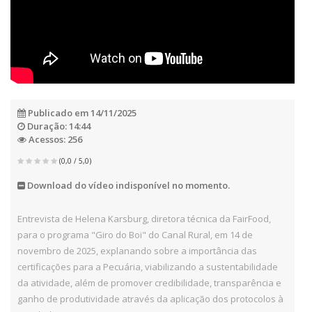
Publicado em 14/11/2025
Duração: 14:44
Acessos: 256
(0,0 / 5,0)
Download do vídeo indisponível no momento.
Entrevista de Helena Karsburg, diretora técnica da FairFood,
para o programa "Giro do Boi" do Canal Rural, em 14 de
novembro de 2025, explanando sobre a importância das
certificações para a Pecuária, viabilizando a sustentabilidade
da atividade, além de promover credibilidade, transparência e
ganho de produtividade através da aplicação dos protocolos à